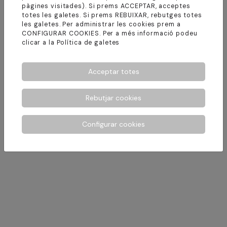
pàgines visitades). Si prems ACCEPTAR, acceptes
totes les galetes. Si prems REBUIXAR, rebutges totes
les galetes. Per administrar les cookies prem a
De dilluns a dijous de 8:30 a
CONFIGURAR COOKIES. Per a més informació podeu
clicar a la
Política de galetes
14:00h - 15:30h a 20 h i divendres
de 8:30 a 14 h
Acceptar totes
Rebutjar cookies
Configurar cookies