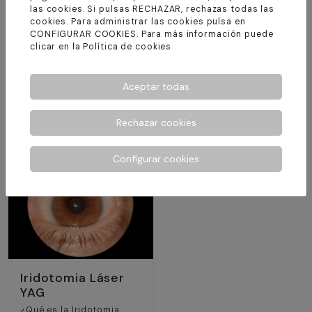
las cookies. Si pulsas RECHAZAR, rechazas todas las
cookies. Para administrar las cookies pulsa en
Capsulotomía
CONFIGURAR COOKIES. Para más información puede
Láser YAG
clicar en la
Política de cookies
¿Que és la
Capsulotomía?
Láser SLT
Aceptar todas
¿Qué es la
Trabeculoplastia Láser
Selectiva (SLT)?
Rechazar cookies
Configurar cookies
Iridotomia Láser
YAG
¿Qué es la Iridotomia