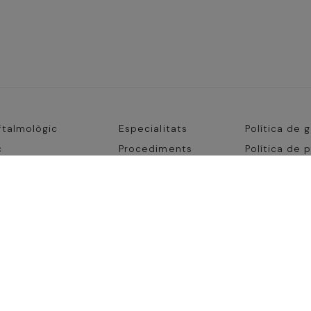
(current)
(current)
ftalmològic
Especialitats
Política de 
(current)
(current)
c
Procediments
Política de 
avís legal
rent)
(current)
Proves
Accessibilit
current)
15:30h a 20 h i divendres