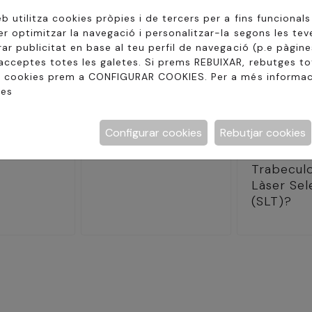
 utilitza cookies pròpies i de tercers per a fins funcionals
r optimitzar la navegació i personalitzar-la segons les tev
Argon
Làser
ar publicitat en base al teu perfil de navegació (p.e pàgines
cceptes totes les galetes. Si prems REBUIXAR, rebutges tot
Refractiu
 Làser
es cookies prem a CONFIGURAR COOKIES. Per a més informac
tes
Què és el Làser
refractiu?
Làser 
Configurar cookies
Rebutjar cookies
Què és la
Trabeculo
Làser Sel
(SLT)?