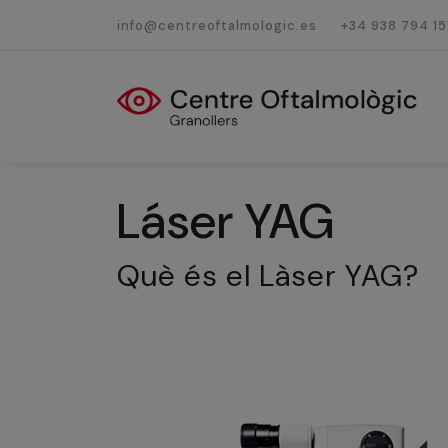
info@centreoftalmologic.es
+34 938 794 15
Láser YAG
Què és el Làser YAG?