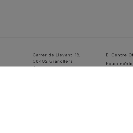
Carrer de Llevant, 18,
El Centre O
08402 Granollers,
Equip mèdi
Barcelona
(cur
Serveis
info@centreoftalmologic.es
(
Contactar
+34 938 794 151
+34 638 545 053
De dilluns a dijous de 8:30 a 14:00h - 