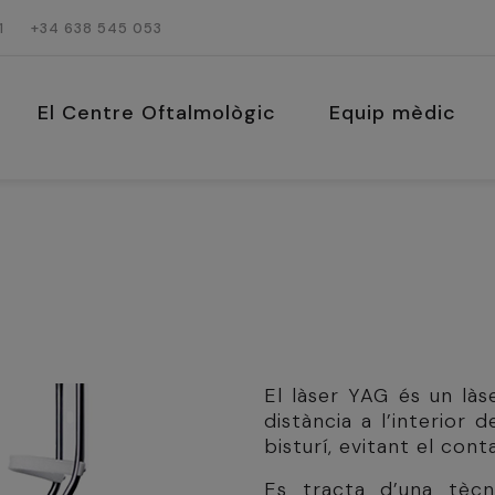
1
+34 638 545 053
El Centre Oftalmològic
Equip mèdic
El làser YAG és un làs
distància a l’interior d
bisturí, evitant el con
Es tracta d’una tècn