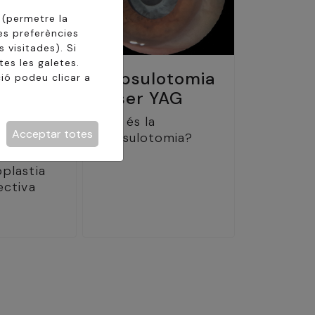
 (permetre la
es preferències
 visitades). Si
es les galetes.
Capsulotomia
ió podeu clicar a
Làser YAG
Què és la
SLT
Acceptar totes
Capsulotomia?
plastia
ectiva