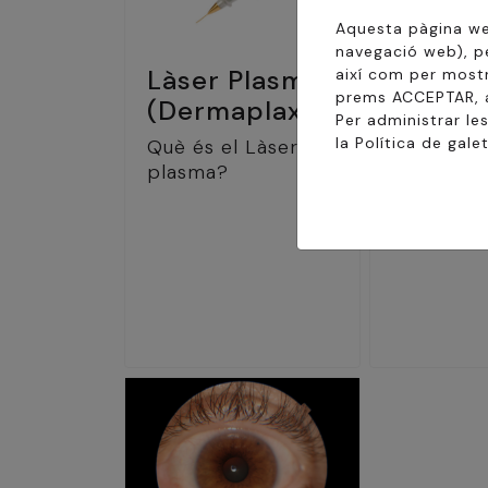
Aquesta pàgina web
navegació web), pe
Làser Plasma
Làser 
així com per mostr
prems ACCEPTAR, a
(Dermaplax)
Què és el
Per administrar l
Argon?
la
Política de gale
Què és el Làser de
plasma?