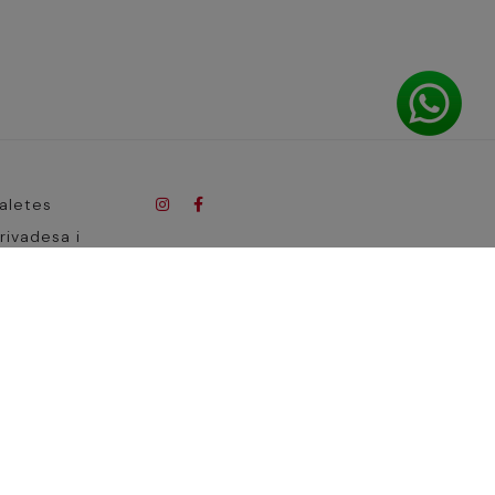
galetes
privadesa i
at