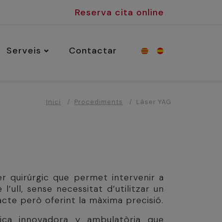
Reserva cita online
Serveis
Contactar
Inici
Procediments
Láser YAG
er quirúrgic que permet intervenir a
e l’ull, sense necessitat d’utilitzar un
tacte però oferint la màxima precisió.
ica innovadora y ambulatòria que