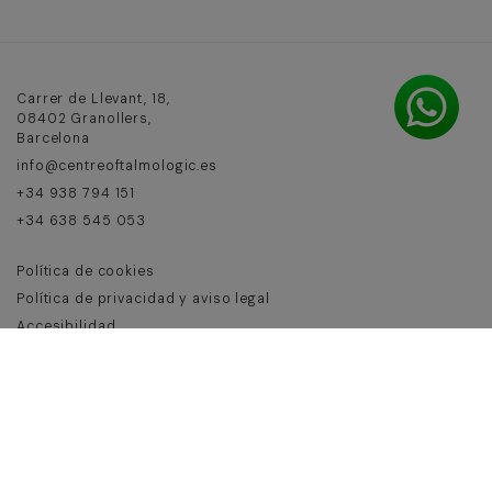
Carrer de Llevant, 18,
08402 Granollers,
Barcelona
info@centreoftalmologic.es
+34 938 794 151
+34 638 545 053
Política de cookies
Política de privacidad y aviso legal
Accesibilidad
De lunes a jueves de 8:30 a 14:00h - 15:30h a 20 h y
viernes de 8:30 a 14 h