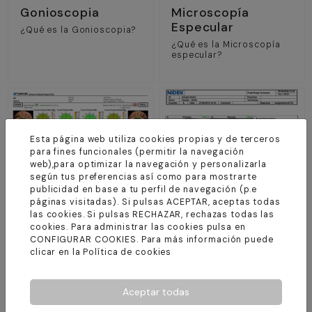
Gonioscopia
Microscopía
Especular
¿Qué es la Gonioscopia?
¿Qué es la Microscopía
especular?
Esta página web utiliza cookies propias y de terceros
para fines funcionales (permitir la navegación
web),para optimizar la navegación y personalizarla
según tus preferencias así como para mostrarte
publicidad en base a tu perfil de navegación (p.e
páginas visitadas). Si pulsas ACEPTAR, aceptas todas
Paquimetría
Pupilometría
las cookies. Si pulsas RECHAZAR, rechazas todas las
corneal
¿Qué es la Pupilometría?
cookies. Para administrar las cookies pulsa en
CONFIGURAR COOKIES. Para más información puede
¿Qué es la Paquimetría
corneal?
clicar en la
Política de cookies
Aceptar todas