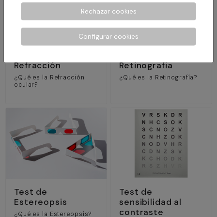
Rechazar cookies
Configurar cookies
Refracción
Retinografia
¿Qué es la Refracción
¿Qué es la Retinografía?
ocular?
Test de
Test de
Estereopsis
sensibilidad al
contraste
¿Qué es la Estereopsis?